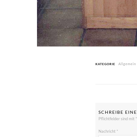
Allgemein
KATEGORIE
SCHREIBE EI
Pflichtfelder sind mit
*
Nachricht
*